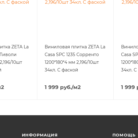
итка ZETA La
Виниловая плитка ZETA La
Винило
 Тиволи
Casa SPC 1235 Сорренто
Casa S
2,196/10шт
1200*180*4 мм 2,196/10шт
1200*18
й
34кл. С фаской
34кл. С
м2
1 999
руб.
/м2
1 999
ИНФОРМАЦИЯ
ПОМОЩЬ