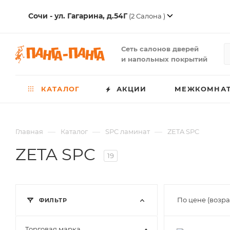
Сочи - ул. Гагарина, д.54Г
(2 Салона )
Сеть салонов дверей
и напольных покрытий
КАТАЛОГ
АКЦИИ
МЕЖКОМНАТ
—
—
—
Главная
Каталог
SPC ламинат
ZETA SPC
ZETA SPC
19
По цене (возр
ФИЛЬТР
Торговая марка