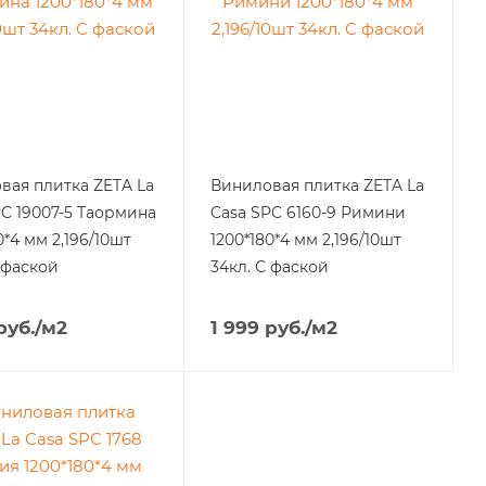
вая плитка ZETA La
Виниловая плитка ZETA La
PC 19007-5 Таормина
Casa SPC 6160-9 Римини
0*4 мм 2,196/10шт
1200*180*4 мм 2,196/10шт
 фаской
34кл. С фаской
руб.
/м2
1 999
руб.
/м2