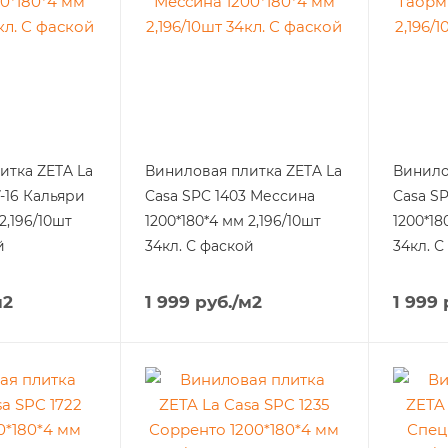
итка ZETA La
Виниловая плитка ZETA La
Винило
-16 Кальяри
Casa SPC 1403 Мессина
Casa S
2,196/10шт
1200*180*4 мм 2,196/10шт
1200*18
й
34кл. С фаской
34кл. С
м2
1 999
руб.
/м2
1 999