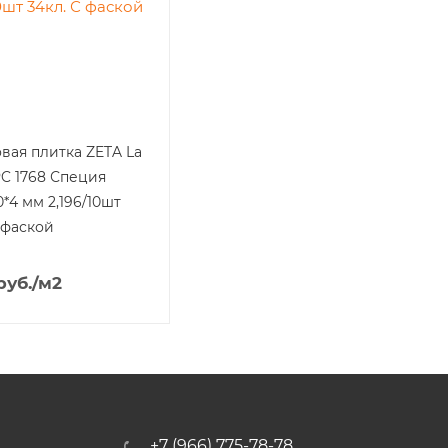
вая плитка ZETA La
PC 1768 Специя
0*4 мм 2,196/10шт
 фаской
руб.
/м2
+7 (966) 775-78-78