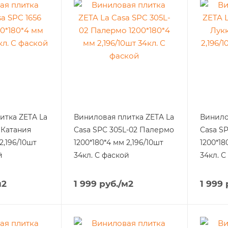
итка ZETA La
Виниловая плитка ZETA La
Винило
 Катания
Casa SPC 305L-02 Палермо
Casa SP
2,196/10шт
1200*180*4 мм 2,196/10шт
1200*18
й
34кл. С фаской
34кл. С
м2
1 999
руб.
/м2
1 999