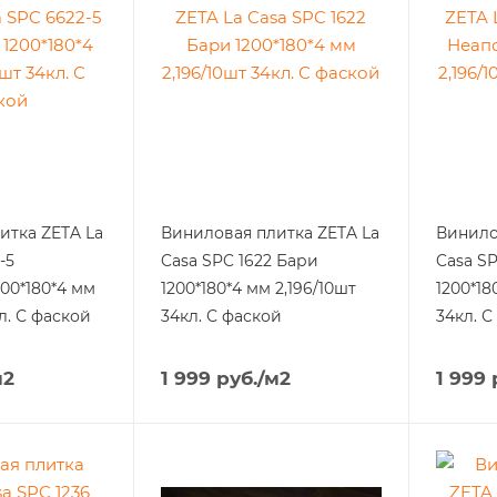
итка ZETA La
Виниловая плитка ZETA La
Винило
-5
Casa SPC 1622 Бари
Casa SP
00*180*4 мм
1200*180*4 мм 2,196/10шт
1200*18
кл. С фаской
34кл. С фаской
34кл. С
м2
1 999
руб.
/м2
1 999