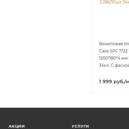
Виниловая пл
Casa SPC 1722
1200*180*4 мм 
34кл. С фаско
1 999
руб.
/
АКЦИИ
УСЛУГИ