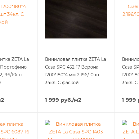
итка ZETA La
Виниловая плитка ZETA La
Винило
6 Портофино
Casa SPC 452-17 Верона
Casa SP
2,196/10шт
1200*180*4 мм 2,196/10шт
1200*18
й
34кл. С фаской
34кл. С
м2
1 999
руб.
/м2
1 999