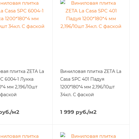
вая плитка ZETA La
Виниловая плитка ZETA La
C 6004-1 Лукка
Casa SPC 401 Падуя
0*4 мм 2,196/10шт
1200*180*4 мм 2,196/10шт
 фаской
34кл. С фаской
руб.
/м2
1 999
руб.
/м2