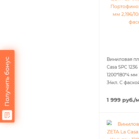
Виниловая пл
Получить бонус
Casa SPC 123
1200*180*4 мм 
34кл. С фаско
1 999
руб.
/